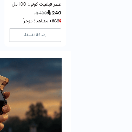
عطر فيلفيت كوتون 100 مل
Price reduced from
to
 240
 480
682+ مشاهدة مؤخراً
682+ مشاهدة مؤخراً
196+ بيع مؤخراً
196+ بيع مؤخراً
إضافة للسلة