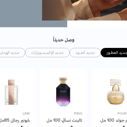
وصل حديثاً
ديد العطـــور
جديد العـــــود
جديد الإكسســــورارات
جديد الهدايـــا
LINK
RING
POUR
ولد 100 مل
تالينت نسائي 100 مل
بايونير رجالى 85مل