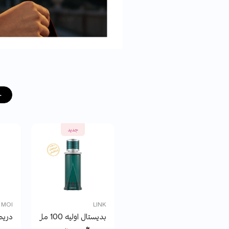
ج
جديد
 MOI
LINK
بديستال اوليه 100 مل
دريم ج