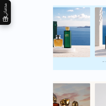
مكافآتي