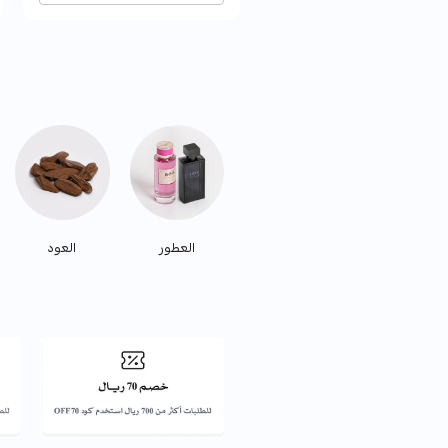
العطور
العود