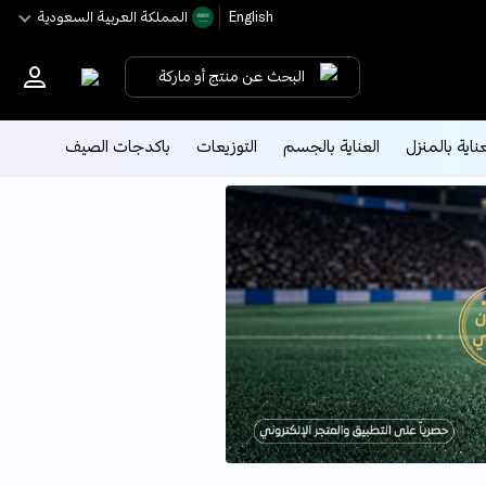
English
اﻟﻤﻤﻠﻜﺔ اﻟﻌﺮﺑﻴﺔ اﻟﺴﻌﻮدﻳﺔ
البحث عن منتج أو ماركة
عناية بالمنزل
العناية بالجسم
التوزيعات
باكدجات الصيف