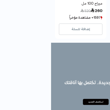
ميراج 100 مل
Price reduced from
to
 260
 520
1597+ مشاهدة مؤخراً
1597+ مشاهدة مؤخراً
768+ بيع مؤخراً
768+ بيع مؤخراً
إضافة للسلة