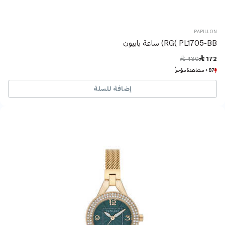
PAPILLON
RG( PL1705-BB) ساعة بابيون
Price reduced from
to
 430
 172
87+ مشاهدة مؤخراً
87+ مشاهدة مؤخراً
19+ بيع مؤخراً
19+ بيع مؤخراً
إضافة للسلة