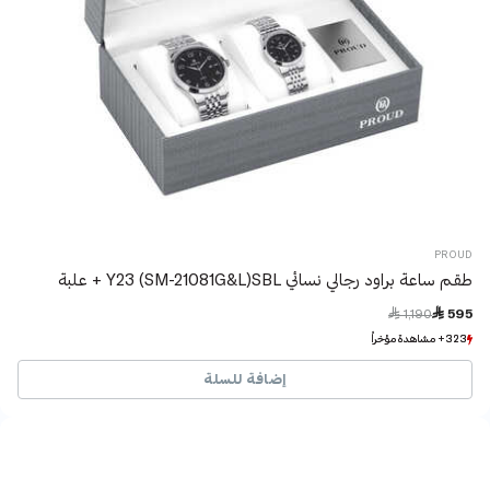
PROUD
طقم ساعة براود رجالي نسائي Y23 (SM-21081G&L)SBL + علبة
Price reduced from
to
 1,190
 595
323+ مشاهدة مؤخراً
323+ مشاهدة مؤخراً
13+ بيع مؤخراً
13+ بيع مؤخراً
إضافة للسلة