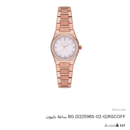
PAPILLON
BG (S22596S-02-G)RGCOFF ساعة بابيون
Price reduced from
to
 390
 117