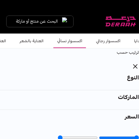
يا هلا نورتنا ... لك خصم 7% على طلبك الأول كود "HALA"
شحن مجاني على الطلبات فوق 190 
البحث عن منتج أو ماركة
ايا
اكسسوار رجالي
اكسسوار نسائي
العناية بالشعر
العن
ترتيب حسب
النوع
الماركات
السعر