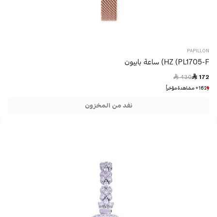
PAPILLON
HZ (PL1705-F) ساعة بابيون
Price reduced from
to
 430
 172
162+ مشاهدة مؤخراً
162+ مشاهدة مؤخراً
20+ بيع مؤخراً
20+ بيع مؤخراً
نفد من المخزون