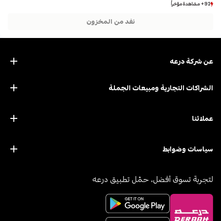
92+ مشاهدة مؤخراً
92+ مشاهدة مؤخراً
8+ بيع مؤخراً
8+ بيع مؤخراً
نفد من المخزون
عن ﺷﺮﻛﺔ درﻋﻪ
الشراكات التجارية ومبيعات الجملة
عملائنا
سياسات وضوابط
لتجربة تسوق أفضل، حمّل تطبيق درعه