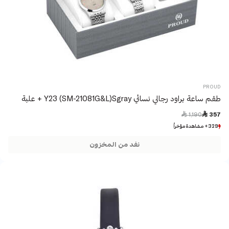
PROUD
طقم ساعة براود رجالي نسائي Y23 (SM-21081G&L)Sgray + علبة
Price reduced from
to
 1,190
 357
329+ مشاهدة مؤخراً
329+ مشاهدة مؤخراً
5+ بيع مؤخراً
5+ بيع مؤخراً
نفد من المخزون