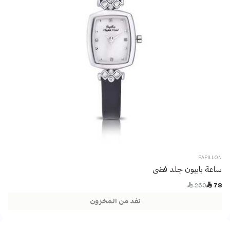
PAPILLON
ساعة بابيون جلد فضى
Price reduced from
to
 260
 78
نفد من المخزون