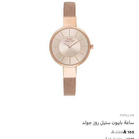
PAPILLON
ساعة بابيون ستيل روز جولد
Price reduced from
to
 330
 165