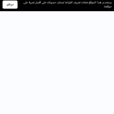
يستخدم هذا الموقع ملفات تعريف الارتباط لضمان حصولك على أفضل تجربة على
موافق
الرئيسية
السلة
الفئات
حسابي
موقعنا.
ريادة وتميز