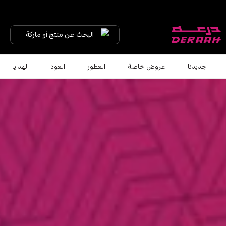
يا هلا نورتنا ... لك خصم 7% على طلبك الأول كود "HALA"
شحن مجاني على الطلبات فوق 190 
البحث عن منتج أو ماركة
جديدنا
عروض خاصة
العطور
العود
الهدايا