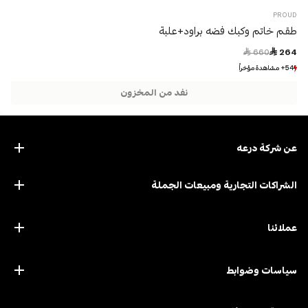
PROUD
طقم خاتم وكبك فضه براود+علبة
Price reduced from
to
 660
 264
54+ مشاهدة مؤخراً
54+ مشاهدة مؤخراً
3+ بيع مؤخراً
3+ بيع مؤخراً
نفد من المخزون
عن ﺷﺮﻛﺔ درﻋﻪ
الشراكات التجارية ومبيعات الجملة
عملائنا
سياسات وضوابط