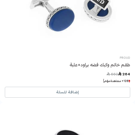
PROUD
طقم خاتم وكبك فضه براود+علبة
Price reduced from
to
 660
 264
126+ مشاهدة مؤخراً
126+ مشاهدة مؤخراً
4+ بيع مؤخراً
4+ بيع مؤخراً
إضافة للسلة