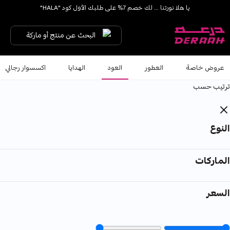
يا هلا نورتنا ... لك خصم 7% على طلبك الأول كود "HALA"
شحن مجاني على الطلبات فوق 190 
البحث عن منتج أو ماركة
عروض خاصة
العطور
العود
الهدايا
اكسسوار رجالي
ترتيب حسب
النوع
الماركات
السعر