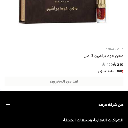
DERAAH OUD
دهن عود براشين 3 مل
Price reduced from
to
 420
 210
160+ مشاهدة مؤخراً
160+ مشاهدة مؤخراً
11+ بيع مؤخراً
11+ بيع مؤخراً
نفد من المخزون
عن ﺷﺮﻛﺔ درﻋﻪ
الشراكات التجارية ومبيعات الجملة