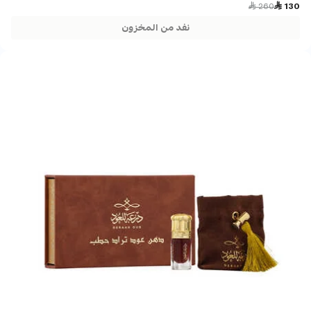
Price reduced from
to
 260
 130
نفد من المخزون