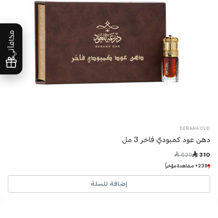
مكافآتي
DERAAH OUD
دهن عود كمبودي فاخر 3 مل
Price reduced from
to
 620
 310
239+ مشاهدة مؤخراً
239+ مشاهدة مؤخراً
42+ بيع مؤخراً
42+ بيع مؤخراً
إضافة للسلة