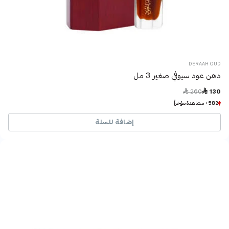
DERAAH OUD
دهن عود سيوفي صغير 3 مل
Price reduced from
to
 260
 130
582+ مشاهدة مؤخراً
582+ مشاهدة مؤخراً
511+ بيع مؤخراً
511+ بيع مؤخراً
إضافة للسلة