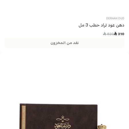
DERAAH OUD
دهن عود تراد حطب 3 مل
Price reduced from
to
 620
 310
نفد من المخزون