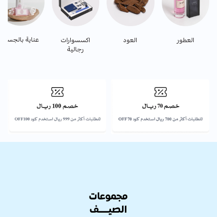
عناية بالجسم
العطور
العود
اكسسوارات
رجالية