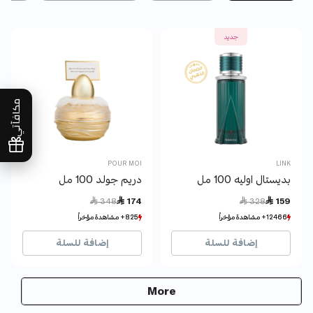
جديد
مكافآتي
POUR MOI
LINK
بديستال اوليه 100 مل
دريم جولد 100 مل
Price reduced from
to
Price reduced from
to
 348
 174
 328
 159
12466+ مشاهدة مؤخراً
12466+ مشاهدة مؤخراً
825+ مشاهدة مؤخراً
825+ مشاهدة مؤخراً
410+ بيع مؤخراً
410+ بيع مؤخراً
189+ بيع مؤخراً
189+ بيع مؤخراً
إضافة للسلة
إضافة للسلة
More