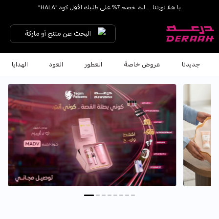
يا هلا نورتنا ... لك خصم 7% على طلبك الأول كود "HALA"
شحن مجاني على الطلبات فوق 190 
البحث عن منتج أو ماركة
جديدنا
عروض خاصة
العطور
العود
الهدايا