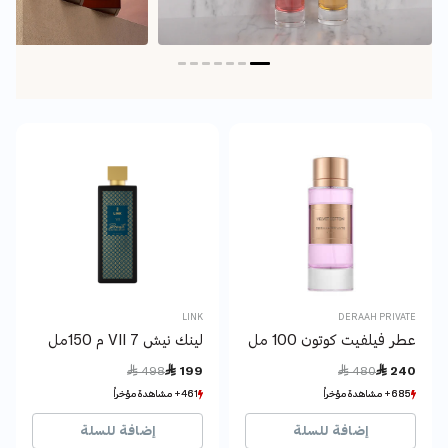
LINK
DERAAH PRIVATE
عطر فيلفيت كوتون 100 مل
لينك نيش 7 VII م 150مل
Price reduced from
to
Price reduced from
to
 498
 199
 480
 240
685+ مشاهدة مؤخراً
685+ مشاهدة مؤخراً
461+ مشاهدة مؤخراً
461+ مشاهدة مؤخراً
197+ بيع مؤخراً
197+ بيع مؤخراً
109+ بيع مؤخراً
109+ بيع مؤخراً
إضافة للسلة
إضافة للسلة