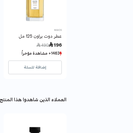
MAIOS
عطر دوت براون 125 مل
Price reduced from
to
 196
 490
1463+ مشاهدة مؤخراً
1463+ مشاهدة مؤخراً
511+ بيع مؤخراً
511+ بيع مؤخراً
إضافة للسلة
العملاء الذين شاهدوا هذا المنتج 