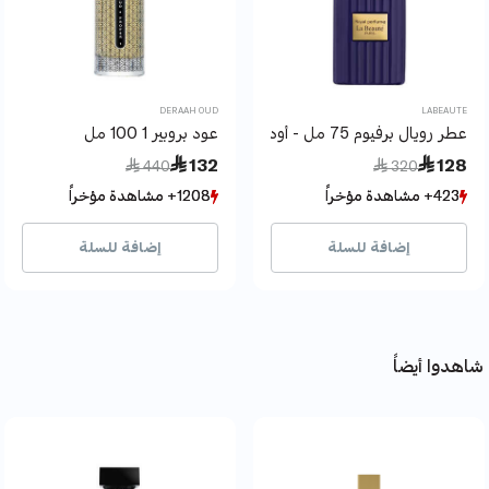
DERAAH OUD
LABEAUTE
عطر رويال برفيوم 75 مل - أودو بارفان - لابوتيه
عود بروبير 1 100 مل
Price reduced from
to
Price reduced from
to
 132
 128
 440
 320
423+ مشاهدة مؤخراً
423+ مشاهدة مؤخراً
1208+ مشاهدة مؤخراً
1208+ مشاهدة مؤخراً
127+ بيع مؤخراً
127+ بيع مؤخراً
1157+ بيع مؤخراً
1157+ بيع مؤخراً
إضافة للسلة
إضافة للسلة
شاهدوا أيضاً