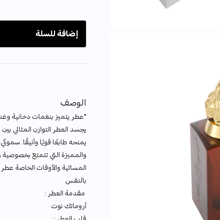
إضافة للسلة
الوصف
"عطر يتميز بنغمات دخانية وغ
يجسد العطر التوازن المثالي بين
يمنحه طابعًا قويًا وأنيقًا. سموكي
والمميزة التي تتمتع بخصوصية وق
المسائية والأوقات الخاصة عط
بالنفس
مقدمة العطر :
أروماتك نوت
قلب العطر :