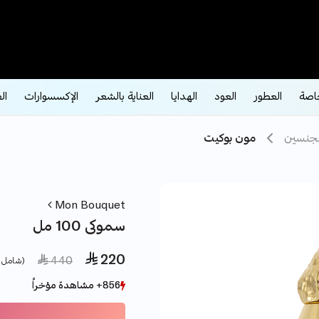
اصة
العطور
العود
الهدايا
العناية بالشعر
الإكسسوارات
ال
لجنسين
مون بوكيت
Mon Bouquet
سموكى 100 مل
 220
e reduced from
to
 440
(شامل 
856+ مشاهدة مؤخراً
856+ مشاهدة مؤخراً
196+ بيع مؤخراً
196+ بيع مؤخراً