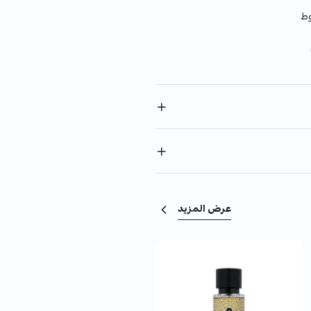
وط
عرض المزيد