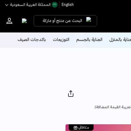
English
اﻟﻤﻤﻠﻜﺔ اﻟﻌﺮﺑﻴﺔ اﻟﺴﻌﻮدﻳﺔ
البحث عن منتج أو ماركة
عناية بالمنزل
العناية بالجسم
التوزيعات
باكدجات الصيف
Pric
ضريبة القيمة المضافة)
مكافآتي