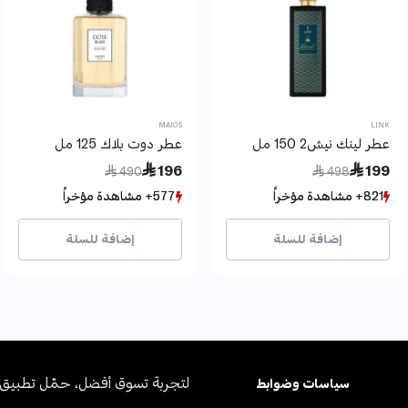
MAIOS
LINK
عطر لينك نيش2 150 مل
عطر دوت بلاك 125 مل
Price reduced from
to
Price reduced from
to
 196
 199
 490
 498
821+ مشاهدة مؤخراً
821+ مشاهدة مؤخراً
577+ مشاهدة مؤخراً
577+ مشاهدة مؤخراً
351+ بيع مؤخراً
351+ بيع مؤخراً
250+ بيع مؤخراً
250+ بيع مؤخراً
إضافة للسلة
إضافة للسلة
لتجربة تسوق أفضل، حمّل تطبيق 
سياسات وضوابط