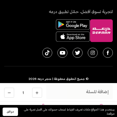
لتجربة تسوق أفضل، حمّل تطبيق درعه
© جميع الحقوق محفوظة | متجر درعه
2026
سجل تجاري 1010611077 - الرقم الضريبي 300055804900003
الكمية
إضافة للسلة
اﻟﻤﻤﻠﻜﺔ اﻟﻌﺮﺑﻴﺔ اﻟﺴﻌﻮدﻳﺔ
English
يستخدم هذا الموقع ملفات تعريف الارتباط لضمان حصولك على أفضل تجربة على
موافق
الرئيسية
السلة
الفئات
حسابي
موقعنا.