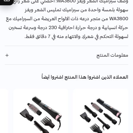
وصف سيراميك الشعر ويفز WA3800: احصلي على شعر رائع بكل
سهولة بلمسة واحدة من سيراميك تمليس الشعر ويفز
WA3800 من متجر درعه ذات الالواح العريضة من السيراميك مع
حركة انسيابية و درجة حرارة احترافية 230 درجة وسرعة تسخين
لسهولة التحكم في شعركِ والانتهاء منه في 7 دقائق فقط.
معلومات المنتج
العملاء الذين اشتروا هذا المنتج اشتروا أيضاً