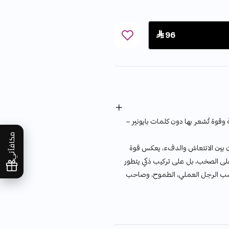
 96
قوة تُشعر بها دون كلمات بايونير –
مكافآتي
ن بين الانتعاش والدفء، يعكس قوة
على الصخب، بل على تركيب ذكي يتطور
ناسب الرجل العملي، الطموح، وصاحب