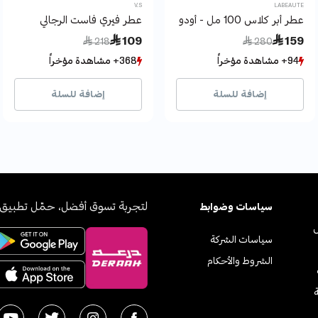
V.S
LABEAUTE
عطر أبر كلاس 100 مل - أودو بارفان - لابوتيه
عطر فيري فاست الرجالي
Price reduced from
to
Price reduced from
to
 109
 159
 218
 280
94+ مشاهدة مؤخراً
94+ مشاهدة مؤخراً
368+ مشاهدة مؤخراً
368+ مشاهدة مؤخراً
16+ بيع مؤخراً
16+ بيع مؤخراً
176+ بيع مؤخراً
176+ بيع مؤخراً
إضافة للسلة
إضافة للسلة
لتجربة تسوق أفضل، حمّل تطبيق 
سياسات وضوابط
سياسات الشركة
الشروط والأحكام
ة