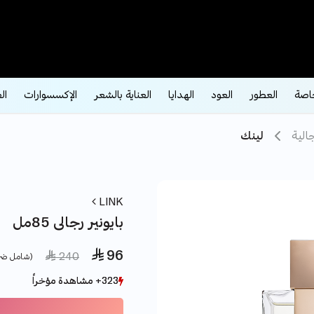
اصة
العطور
العود
الهدايا
العناية بالشعر
الإكسسوارات
ال
الية
لينك
LINK
بايونير رجالى 85مل
 96
ce reduced from
to
 240
(شامل ضر
323+ مشاهدة مؤخراً
323+ مشاهدة مؤخراً
99+ بيع مؤخراً
99+ بيع مؤخراً