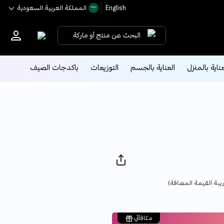
English
اﻟﻤﻤﻠﻜﺔ اﻟﻌﺮﺑﻴﺔ اﻟﺴﻌﻮدﻳﺔ
البحث عن منتج أو ماركة
عناية بالمنزل
العناية بالجسم
التوزيعات
باكدجات الصيف
Pri
يبة القيمة المضافة)
مكافآتي