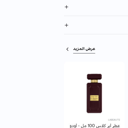
عرض المزيد
GINGLE
LABEAUTE
عطر أبر كلاس 100 مل - أودو بارفان - لابوتيه
عطر اكسبرت الرجالي من جنجل