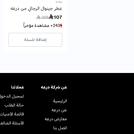
RING
عطر جينوال الرجالي من درعه
Price reduced from
to
 107
 268
243+ مشاهدة مؤخراً
243+ مشاهدة مؤخراً
54+ بيع مؤخراً
54+ بيع مؤخراً
إضافة للسلة
عن ﺷﺮﻛﺔ درﻋﻪ
عملائنا
تسجيل الدخول
الرئيسية
حالة الطلب
عن درعه
قائمة الأمنيات
معارض درعه
الأسئلة الشائع
اتصل بنا