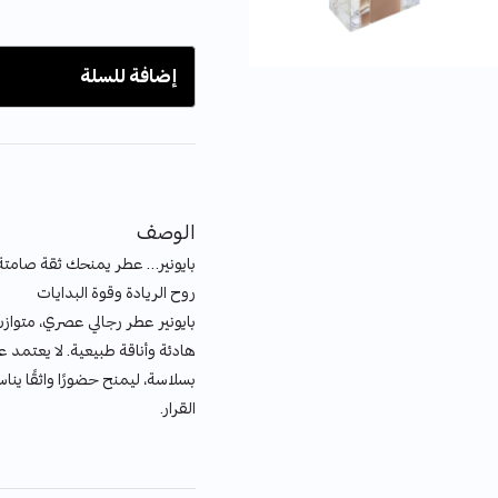
إضافة للسلة
الوصف
بايونير… عطر يمنحك ثقة صامتة و
روح الريادة وقوة البدايات
بايونير عطر رجالي عصري، متواز
هادئة وأناقة طبيعية. لا يعتمد 
بسلاسة، ليمنح حضورًا واثقًا ي
القرار.