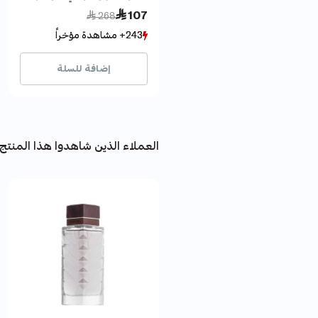
Price reduced from
to
 107
 268
243+ مشاهدة مؤخراً
243+ مشاهدة مؤخراً
54+ بيع مؤخراً
54+ بيع مؤخراً
إضافة للسلة
العملاء الذين شاهدوا هذا المنتج 