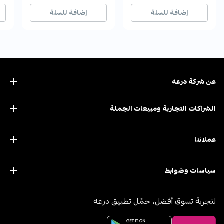
33+ بيع مؤخراً
33+ بيع مؤخراً
56+ بيع مؤخراً
56+ بيع مؤخراً
67+ 
67+ 
إضافة للسلة
إضافة للسلة
عن ﺷﺮﻛﺔ درﻋﻪ
الشراكات التجارية ومبيعات الجملة
عملائنا
سياسات وضوابط
لتجربة تسوق أفضل، حمّل تطبيق درعه