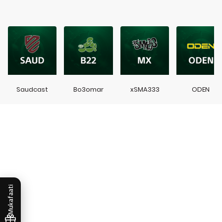
Saudcast
Bo3omar
xSMA333
ODEN
Mukafaati