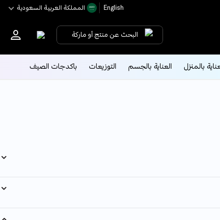
English
اﻟﻤﻤﻠﻜﺔ اﻟﻌﺮﺑﻴﺔ اﻟﺴﻌﻮدﻳﺔ
البحث عن منتج أو ماركة
عناية بالمنزل
العناية بالجسم
التوزيعات
باكدجات الصيف