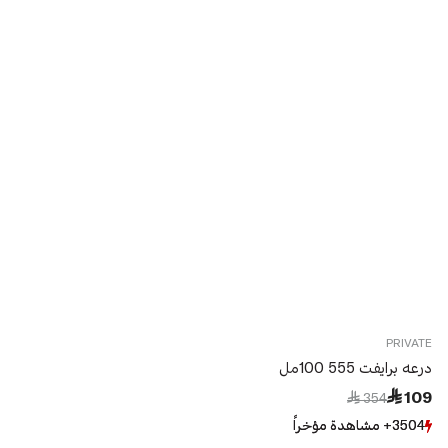
PRIVATE
درعه برايفت 555 100مل
Price reduced from
to
 109
 354
3504+ مشاهدة مؤخراً
3504+ مشاهدة مؤخراً