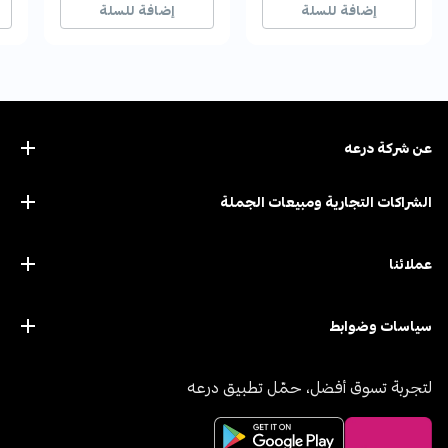
إضافة للسلة
إضافة للسلة
عن ﺷﺮﻛﺔ درﻋﻪ
الشراكات التجارية ومبيعات الجملة
عملائنا
سياسات وضوابط
لتجربة تسوق أفضل، حمّل تطبيق درعه