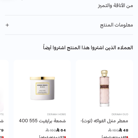
من الأناقة والتميز
معلومات المنتج
العملاء الذين اشتروا هذا المنتج اشتروا أيضاً
UTE
DERAAH HOME
DERAAH OUD
معطر منزل الفواكه (توت)-250 مل
شمعة برايفيت 555 400 جرام
شمع
Price reduced from
to
Price reduced from
to
79
 160
 64
 160
 48
49+ مشاهدة مؤخراً
49+ مشاهدة مؤخراً
93+ مشاهدة مؤخراً
93+ مشاهدة مؤخراً
9+ مشاهدة مؤخراً
9+ مشاهدة مؤخراً