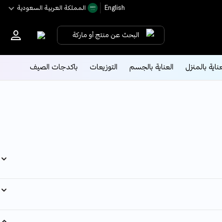
English
اﻟﻤﻤﻠﻜﺔ اﻟﻌﺮﺑﻴﺔ اﻟﺴﻌﻮدﻳﺔ
البحث عن منتج أو ماركة
عناية بالمنزل
العناية بالجسم
التوزيعات
باكدجات الصيف