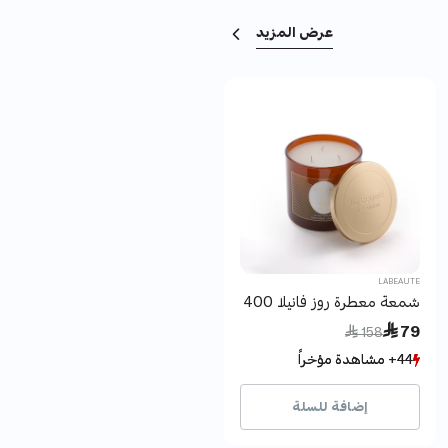
عرض المزيد
null
LABEAUTE
شمعة معطرة روز فانيلا 400 جرام
Price reduced from
to
 79
 158
44+ مشاهدة مؤخراً
44+ مشاهدة مؤخراً
38+ بيع مؤخراً
38+ بيع مؤخراً
إضافة للسلة