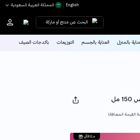
English
اﻟﻤﻤﻠﻜﺔ اﻟﻌﺮﺑﻴﺔ اﻟﺴﻌﻮدﻳﺔ
البحث عن منتج أو ماركة
عناية بالمنزل
العناية بالجسم
التوزيعات
باكدجات الصيف
 مل
Pri
ة القيمة المضافة)
مكافآتي