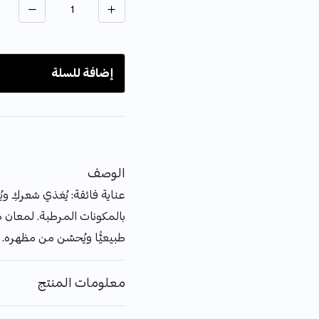
إضافة للسلة
الوصف
عناية فائقة: يُغذي شعركِ ويُ
بالمكونات المرطبة. لمعان ط
طبيعيًّا ويُحسّن من مظهره.
معلومات المنتج