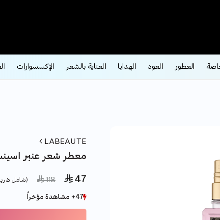
اصة
العطور
العود
الهدايا
العناية بالشعر
الإكسسوارات
ال
LABEAUTE
معطر شعر عنبر اسينس 150
 47
ce reduced from
to
 118
(شامل ضريب
47+ مشاهدة مؤخراً
47+ مشاهدة مؤخراً
4+ بيع مؤخراً
4+ بيع مؤخراً