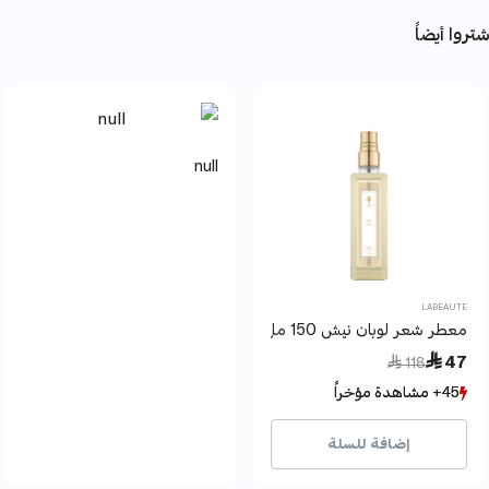
تروا أيضاً
null
LABEAUTE
معطر شعر لوبان نيش 150 مل لابوتيه دي لامور
Price reduced from
to
 47
 118
45+ مشاهدة مؤخراً
45+ مشاهدة مؤخراً
9+ بيع مؤخراً
9+ بيع مؤخراً
إضافة للسلة