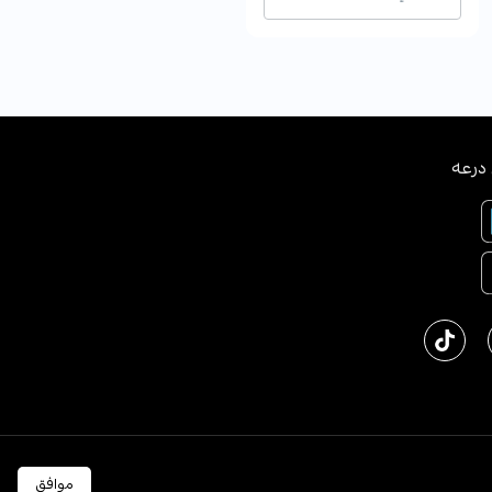
درعه
ﻜﺔ اﻟﻌﺮﺑﻴﺔ اﻟﺴﻌﻮدﻳﺔ
English
موافق