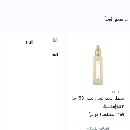
شاهدوا أيضاً
null
LABEAUTE
معطر شعر لوبان نيش 150 مل لابوتيه دي لامور
Price reduced from
to
 47
 118
45+ مشاهدة مؤخراً
45+ مشاهدة مؤخراً
9+ بيع مؤخراً
9+ بيع مؤخراً
إضافة للسلة