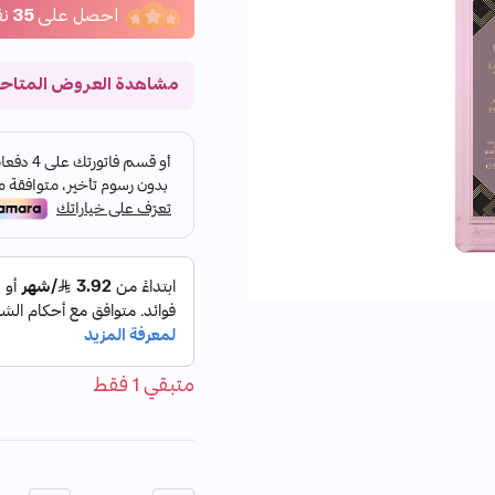
احصل على
35
نق
مشاهدة العروض المتاح
متبقي 1 فقط
الكمية