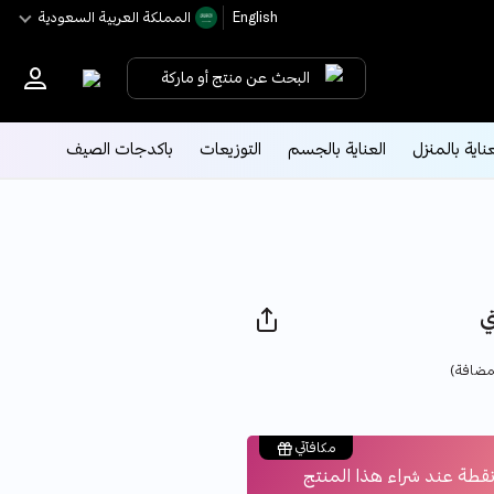
English
اﻟﻤﻤﻠﻜﺔ اﻟﻌﺮﺑﻴﺔ اﻟﺴﻌﻮدﻳﺔ
البحث عن منتج أو ماركة
عناية بالمنزل
العناية بالجسم
التوزيعات
باكدجات الصيف
ي
مضافة)
مكافآتي
قطة عند شراء هذا المنتج