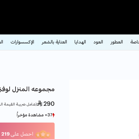
اصة
العطور
العود
الهدايا
العناية بالشعر
الإكسسوارات
ال
مجموعه المنزل لوفت
 290
(شامل ضريبة القيمة ال
37+ مشاهدة مؤخراً
37+ مشاهدة مؤخراً
20+ بيع مؤخراً
20+ بيع مؤخراً
احصل على
219
ن