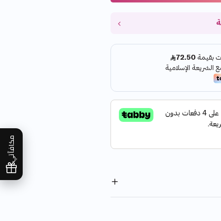
ة
مكافآتي