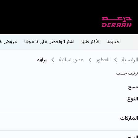
شحن مجاني على الطلبات فوق 190 
جديدنا
الأكثر طلبًا
اشتر 1 واحصل على 3 مجانا
عروض خ
الرئيسية
العطور
عطور نسائية
براود
ترتيب حسب
مسح
النوع
الماركات
السعر