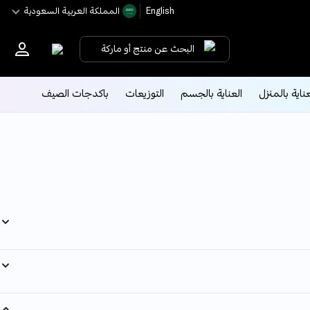
English
اﻟﻤﻤﻠﻜﺔ اﻟﻌﺮﺑﻴﺔ اﻟﺴﻌﻮدﻳﺔ
البحث عن منتج أو ماركة
عناية بالمنزل
العناية بالجسم
التوزيعات
باكدجات الصيف