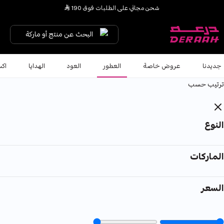
يا هلا نورتنا ... لك خصم 7% على طلبك الأول كود "HALA"
شحن مجاني على الطلبات فوق 190 
البحث عن منتج أو ماركة
جديدنا
عروض خاصة
العطور
العود
الهدايا
اكس
ترتيب حسب
النوع
الماركات
السعر