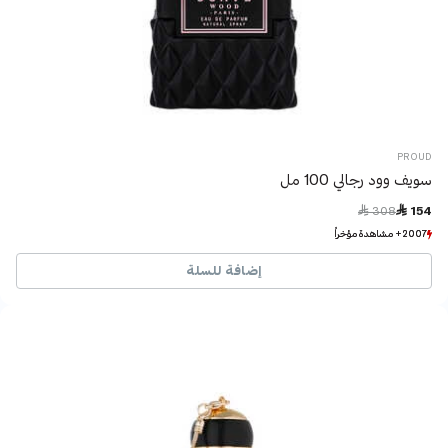
PROUD
سويف وود رجالي 100 مل
Price reduced from
to
 308
 154
2007+ مشاهدة مؤخراً
2007+ مشاهدة مؤخراً
1613+ بيع مؤخراً
1613+ بيع مؤخراً
إضافة للسلة