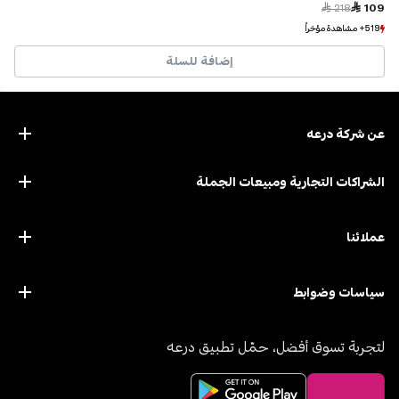
Price reduced from
to
 218
 109
519+ مشاهدة مؤخراً
519+ مشاهدة مؤخراً
552+ بيع مؤخراً
552+ بيع مؤخراً
إضافة للسلة
عن ﺷﺮﻛﺔ درﻋﻪ
الشراكات التجارية ومبيعات الجملة
عملائنا
سياسات وضوابط
لتجربة تسوق أفضل، حمّل تطبيق درعه