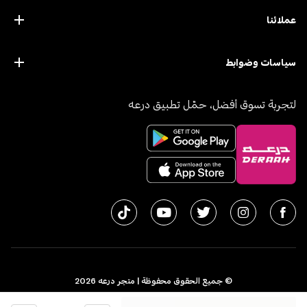
عملائنا
سياسات وضوابط
لتجربة تسوق أفضل، حمّل تطبيق درعه
© جميع الحقوق محفوظة | متجر درعه
2026
سجل تجاري 1010611077 - الرقم الضريبي 300055804900003
الكمية