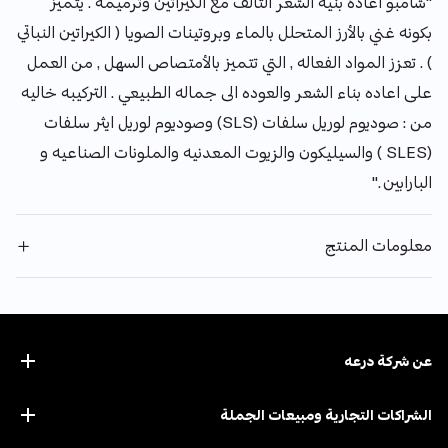
"شامبو اعاده بنيه الشعر التالف مع الكيراتين وترميمه . يتميز
بكونه غني بالأرز المتحلل بالماء وبروتينات الصويا ( الكيراتين النباتي
) . تعزز المواد الفعاله , التي تتميز بالأمتصاص السهل , من العمل
على اعاده بناء الشعر والعوده الى جماله الطبيعي . التركيبه خاليه
من : صوديوم لوريل سلفات (SLS) وصوديوم لوريل ايثر سلفات
(SLES ) والسيليكون والزيوت المعدنيه والملونات الصناعيه و
البارابين ."
معلومات المنتج
عن ﺷﺮﻛﺔ درﻋﻪ
الشراكات التجارية ومبيعات الجملة