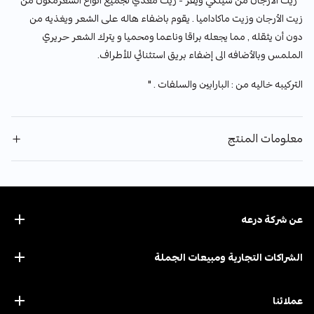
" زيت الأرجان من سيلكي ويفز - زيت مغذي لجميع أنواع الشعرمكون من
زيت الأرجان وزيت ماكاداميا . يقوم باضفاء هاله على الشعر ويغذيه من
دون أن يثقله , مما يجعله براقا وناعما ومحميا و يترك الشعر حريري
الملمس وبالأضافه الى إضفاء بريق استثنائي للأطراف.
التركيبه خاليه من : البارابين والسلفات . "
معلومات المنتج
عن ﺷﺮﻛﺔ درﻋﻪ
الشراكات التجارية ومبيعات الجملة
عملائنا