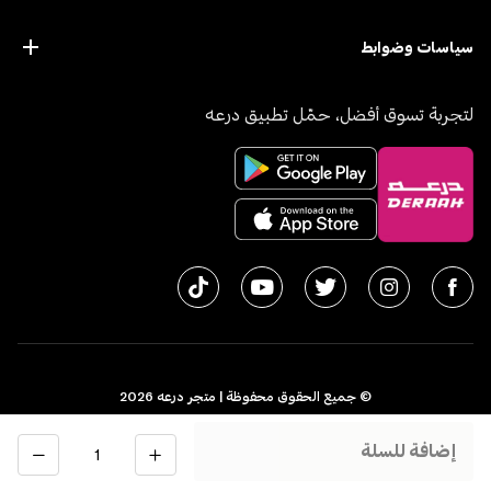
سياسات وضوابط
لتجربة تسوق أفضل، حمّل تطبيق درعه
© جميع الحقوق محفوظة | متجر درعه
2026
سجل تجاري 1010611077 - الرقم الضريبي 300055804900003
الكمية
إضافة للسلة
اﻟﻤﻤﻠﻜﺔ اﻟﻌﺮﺑﻴﺔ اﻟﺴﻌﻮدﻳﺔ
English