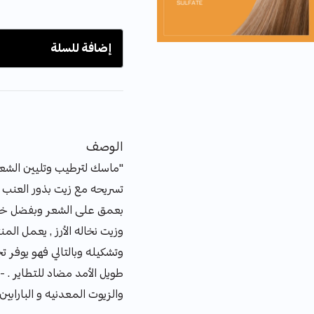
إضافة للسلة
الوصف
"ماسك لترطيب وتليين الشع
تسريحه مع زيت بذور العنب . 
بعمق على الشعر وبفضل خص
وزيت نخاله الأرز , يعمل ال
وتشكيله وبالتالي فهو يوفر 
طويل الأمد مضاد للتطاير . - 
والزيوت المعدنيه و البارابين .