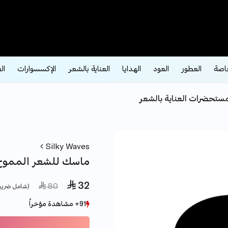
اصة
العطور
العود
الهدايا
العناية بالشعر
الإكسسوارات
ال
ستحضرات العناية بالشعر
Silky Waves
ماسك للشعر المموج 250 م
 32
ce reduced from
to
 80
(شامل ضريب
91+ مشاهدة مؤخراً
91+ مشاهدة مؤخراً
83+ بيع مؤخراً
83+ بيع مؤخراً