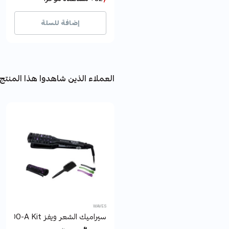
13+ بيع مؤخراً
13+ بيع مؤخراً
إضافة للسلة
العملاء الذين شاهدوا هذا المنتج 
WAVES
سيراميك الشعر ويفز WA3300-A Kit