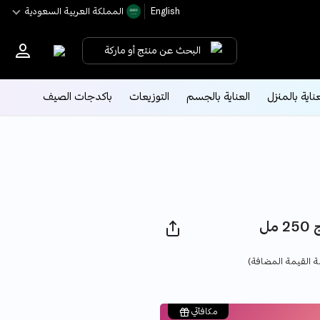
English
اﻟﻤﻤﻠﻜﺔ اﻟﻌﺮﺑﻴﺔ اﻟﺴﻌﻮدﻳﺔ
البحث عن منتج أو ماركة
عناية بالمنزل
العناية بالجسم
التوزيعات
باكدجات الصيف
ل
Pri
ة القيمة المضافة)
مكافآتي