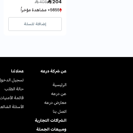
Price reduced from
to
 204
 408
5655+ مشاهدة مؤخراً
5655+ مشاهدة مؤخراً
2567+ بيع مؤخراً
2567+ بيع مؤخراً
إضافة للسلة
عن ﺷﺮﻛﺔ درﻋﻪ
عملائنا
تسجيل الدخول
الرئيسية
حالة الطلب
عن درعه
قائمة الأمنيات
معارض درعه
الأسئلة الشائع
اتصل بنا
الشراكات التجارية
ومبيعات الجملة