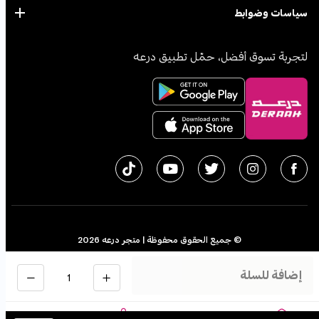
سياسات وضوابط
لتجربة تسوق أفضل، حمّل تطبيق درعه
© جميع الحقوق محفوظة | متجر درعه
2026
سجل تجاري 1010611077 - الرقم الضريبي 300055804900003
الكمية
إضافة للسلة
اﻟﻤﻤﻠﻜﺔ اﻟﻌﺮﺑﻴﺔ اﻟﺴﻌﻮدﻳﺔ
English