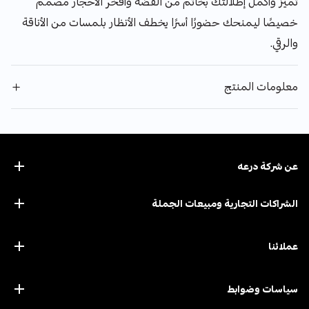
تميّز وأكمل إطلالتك بخاتم من الفضة وأفخر الأحجار مصمم
خصيصًا ليمنحك حضورًا أسرًا يخطف الأنظار بلمسات من الأناقة
والرقي.
معلومات المنتج
عن ﺷﺮﻛﺔ درﻋﻪ
الشراكات التجارية ومبيعات الجملة
عملائنا
سياسات وضوابط