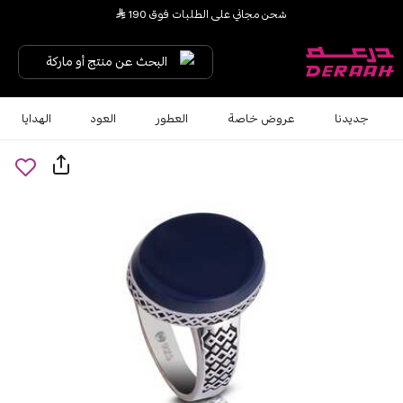
شحن مجاني على الطلبات فوق 190 
البحث عن منتج أو ماركة
جديدنا
عروض خاصة
العطور
العود
الهدايا