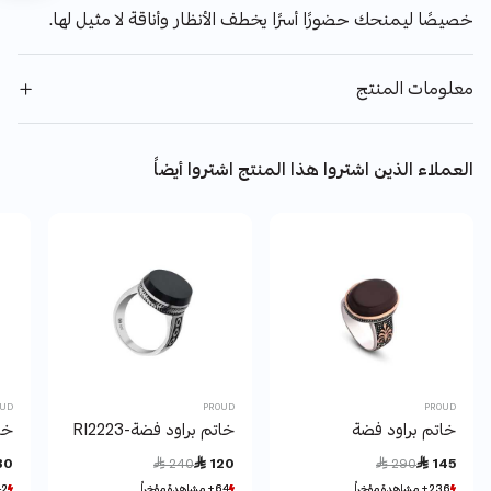
خصيصًا ليمنحك حضورًا أسرًا يخطف الأنظار وأناقة لا مثيل لها.
معلومات المنتج
العملاء الذين اشتروا هذا المنتج اشتروا أيضاً
OUD
PROUD
PROUD
خاتم براود فضة
خاتم براود فضة-RI2223
خات
Price reduced from
to
Price reduced from
to
30
 240
 120
 290
 145
236+ مشاهدة مؤخراً
236+ مشاهدة مؤخراً
64+ مشاهدة مؤخراً
64+ مشاهدة مؤخراً
142+ مشا
142+ مشا