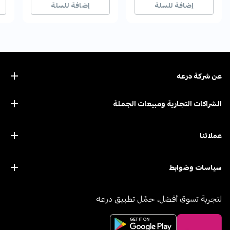
إضافة للسلة
إضافة للسلة
عن ﺷﺮﻛﺔ درﻋﻪ
الشراكات التجارية ومبيعات الجملة
عملائنا
سياسات وضوابط
لتجربة تسوق أفضل، حمّل تطبيق درعه