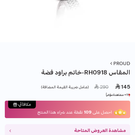
PROUD
خاتم براود فضة-RH0918 المقاس
 145
Price reduced from
to
 290
(شامل ضريبة القيمة المضافة)
11+ مشاهدة مؤخراً
11+ مشاهدة مؤخراً
12+ بيع مؤخراً
12+ بيع مؤخراً
مكافآتي
احصل على
109
نقطة عند شراء هذا المنتج
مشاهدة العروض المتاحة