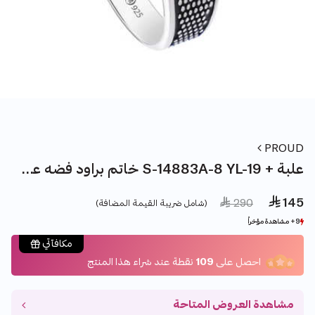
PROUD
خاتم براود فضه عقيق S-14883A-8 YL-19 + علبة
 145
Price reduced from
to
 290
(شامل ضريبة القيمة المضافة)
9+ مشاهدة مؤخراً
9+ مشاهدة مؤخراً
6+ بيع مؤخراً
6+ بيع مؤخراً
مكافآتي
احصل على
109
نقطة عند شراء هذا المنتج
مشاهدة العروض المتاحة