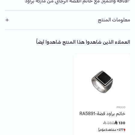
"الأناقة والتميز, مع خاتم الفضة الرجالي من ماركة براود
معلومات المنتج
العملاء الذين شاهدوا هذا المنتج شاهدوا أيضاً
PROUD
خاتم براود فضة-RA5891
Price reduced from
to
 260
 130
277+ مشاهدة مؤخراً
277+ مشاهدة مؤخراً