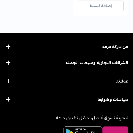
21+ بيع مؤخراً
21+ بيع مؤخراً
إضافة للسلة
عن ﺷﺮﻛﺔ درﻋﻪ
الشراكات التجارية ومبيعات الجملة
عملائنا
سياسات وضوابط
لتجربة تسوق أفضل، حمّل تطبيق درعه