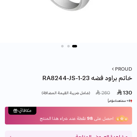
PROUD
RA8244-JS-1-23 خاتم براود فضه
 130
Price reduced from
to
 260
(شامل ضريبة القيمة المضافة)
6+ مشاهدة مؤخراً
6+ مشاهدة مؤخراً
20+ بيع مؤخراً
20+ بيع مؤخراً
مكافآتي
احصل على
98
نقطة عند شراء هذا المنتج