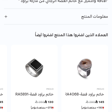
"الأناقة والتميز, مع خاتم الفضة الرجالي من ماركة براود "
معلومات المنتج
العملاء الذين اشتروا هذا المنتج اشتروا أيضاً
OUD
PROUD
PROUD
خاتم براود فضة-RA4068
خاتم براود فضة-RA5891
خات
Price reduced from
to
Price reduced from
to
45
 260
 130
 290
 145
190+ مشاهدة مؤخراً
190+ مشاهدة مؤخراً
279+ مشاهدة مؤخراً
279+ مشاهدة مؤخراً
298+ مش
298+ مش