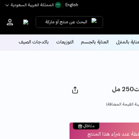
English
اﻟﻤﻤﻠﻜﺔ اﻟﻌﺮﺑﻴﺔ اﻟﺴﻌﻮدﻳﺔ
البحث عن منتج أو ماركة
عناية بالمنزل
العناية بالجسم
التوزيعات
باكدجات الصيف
مل
Pri
بة القيمة المضافة)
مكافآتي
طة عند شراء هذا المنتج