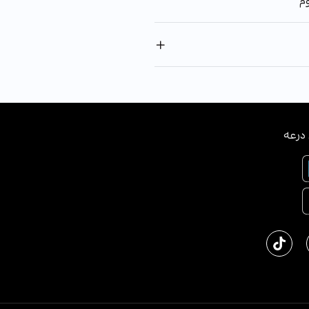
وم
درعه