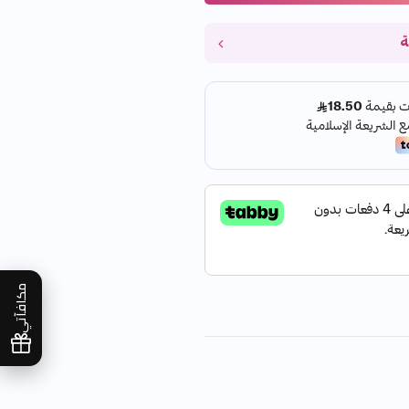
ة
مكافآتي