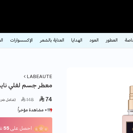
اصة
العطور
العود
الهدايا
العناية بالشعر
الإكسسوارات
ال
LABEAUTE
معطر جسم لفلي نايت250 
 74
ce reduced from
to
 148
(شامل ضري
11+ مشاهدة مؤخراً
11+ مشاهدة مؤخراً
8+ بيع مؤخراً
8+ بيع مؤخراً
احصل على
55
نق