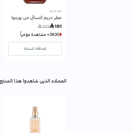
POUR MOI
عطر دريم النسائي من بورموا
Price reduced from
to
 161
 322
3830+ مشاهدة مؤخراً
3830+ مشاهدة مؤخراً
1851+ بيع مؤخراً
1851+ بيع مؤخراً
إضافة للسلة
العملاء الذين شاهدوا هذا المنتج 