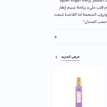
أ المعطر برائحة الفواكة الحلوة
ثم قلب مليء برائحة نسيم أزهار
وتروب المنعشة أما القاعدة تنبعث
وخشب الصندل."
عرض المزيد