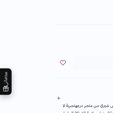
مكافآتي
يري من متجر درعهتجربة لا