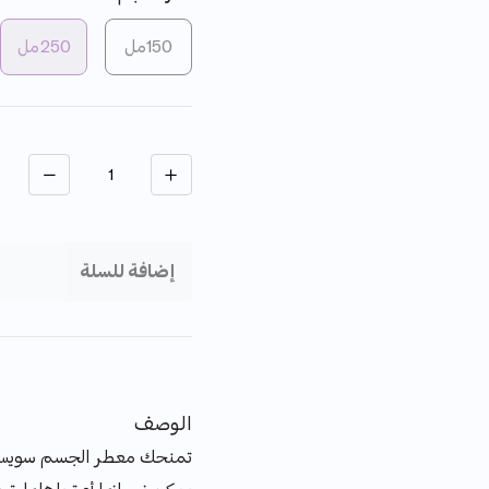
150مل
250مل
الكمية
إضافة للسلة
الوصف
تمنحك معطر الجسم سويس ش