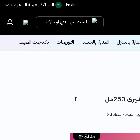
English
اﻟﻤﻤﻠﻜﺔ اﻟﻌﺮﺑﻴﺔ اﻟﺴﻌﻮدﻳﺔ
البحث عن منتج أو ماركة
عناية بالمنزل
العناية بالجسم
التوزيعات
باكدجات الصيف
25مل
Pri
بة القيمة المضافة)
مكافآتي