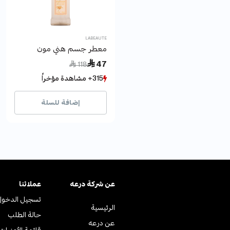
LABEAUTE
معطر جسم هني مون
Price reduced from
to
 47
 118
315+ مشاهدة مؤخراً
315+ مشاهدة مؤخراً
416+ بيع مؤخراً
416+ بيع مؤخراً
إضافة للسلة
عن ﺷﺮﻛﺔ درﻋﻪ
عملائنا
تسجيل الدخول
الرئيسية
حالة الطلب
عن درعه