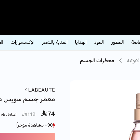
اصة
العطور
العود
الهدايا
العناية بالشعر
الإكسسوارات
ال
لابوتيه
معطرات الجسم
LABEAUTE
معطر جسم سويس شيري 0
 74
ce reduced from
to
 148
(شامل ضري
90+ مشاهدة مؤخراً
90+ مشاهدة مؤخراً
76+ بيع مؤخراً
76+ بيع مؤخراً