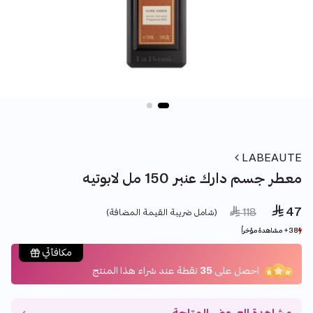
LABEAUTE
معطر جسم دارك عنبر 150 مل لابوتيه
 47
Price reduced from
to
 118
(شامل ضريبة القيمة المضافة)
38+ مشاهدة مؤخراً
38+ مشاهدة مؤخراً
9+ بيع مؤخراً
9+ بيع مؤخراً
مكافآتي
احصل على
35
نقطة عند شراء هذا المنتج