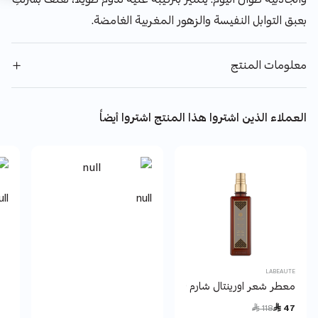
بعبق التوابل النفيسة والزهور المغربية الغامضة.
معلومات المنتج
العملاء الذين اشتروا هذا المنتج اشتروا أيضاً
ull
null
LABEAUTE
معطر شعر اورينتال شارم 150 مل
Price reduced from
to
 118
 47