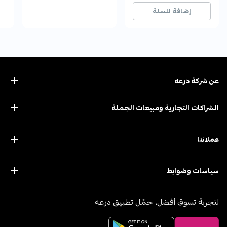
7+ بيع مؤخراً
7+ بيع مؤخراً
إضافة للسلة
عن ﺷﺮﻛﺔ درﻋﻪ
الشراكات التجارية ومبيعات الجملة
عملائنا
سياسات وضوابط
لتجربة تسوق أفضل، حمّل تطبيق درعه