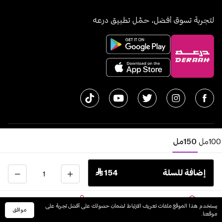
لتجربة تسوق أفضل، حمّل تطبيق درعه
100مل
150مل
© جميع الحقوق محفوظة | متجر درعه
2026
سجل تجاري 1010611077 - الرقم الضريبي 300055804900003
الكمية
إضافة للسلة
 154
اﻟﻤﻤﻠﻜﺔ اﻟﻌﺮﺑﻴﺔ اﻟﺴﻌﻮدﻳﺔ
English
يستخدم هذا الموقع ملفات تعريف الارتباط لضمان حصولك على أفضل تجربة على
موافق
الرئيسية
السلة
الفئات
حسابي
موقعنا.