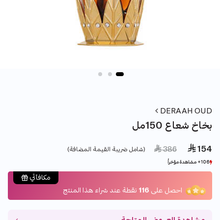
DERAAH OUD
بخاخ شعاع 150مل
 154
Price reduced from
to
 386
(شامل ضريبة القيمة المضافة)
106+ مشاهدة مؤخراً
106+ مشاهدة مؤخراً
209+ بيع مؤخراً
209+ بيع مؤخراً
مكافآتي
احصل على
116
نقطة عند شراء هذا المنتج