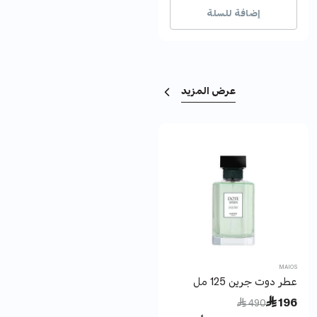
إضافة للسلة
إضافة للسلة
عرض المزيد
H2O
MAIOS
عطر دوت جرين 125 مل
عطر كيوت للنساء
Price reduced from
to
Price reduced from
to
 85
 196
 170
 490