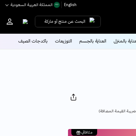
English
اﻟﻤﻤﻠﻜﺔ اﻟﻌﺮﺑﻴﺔ اﻟﺴﻌﻮدﻳﺔ
البحث عن منتج أو ماركة
عناية بالمنزل
العناية بالجسم
التوزيعات
باكدجات الصيف
Pric
ريبة القيمة المضافة)
مكافآتي