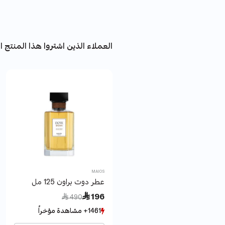
العملاء الذين اشتروا هذا المنتج اش
MAIOS
عطر دوت براون 125 مل
Price reduced from
to
 196
 490
1461+ مشاهدة مؤخراً
1461+ مشاهدة مؤخراً
510+ بيع مؤخراً
510+ بيع مؤخراً