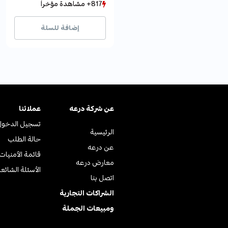
817+ مشاهدة مؤخراً
817+ مشاهدة مؤخراً
351+ بيع مؤخراً
351+ بيع مؤخراً
إضافة للسلة
عن ﺷﺮﻛﺔ درﻋﻪ
عملائنا
تسجيل الدخول
الرئيسية
حالة الطلب
عن درعه
قائمة الأمنيات
معارض درعه
الأسئلة الشائع
اتصل بنا
الشراكات التجارية
ومبيعات الجملة