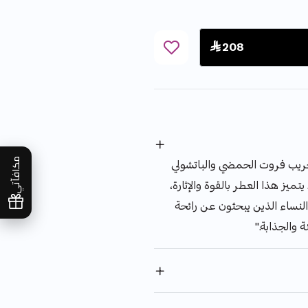
 208
جريب فروت الحمضي والباتشولي
مكافآتي
تميز هذا العطر بالقوة والإثارة،
النساء الذين يبحثون عن رائحة
 والجذابة."