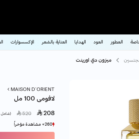
اصة
العطور
العود
الهدايا
العناية بالشعر
الإكسسوارات
ال
لجنسين
ميزون دي اورينت
MAISON D`ORIENT
لافومى 100 مل
 208
e reduced from
to
 520
(شامل ض
260+ مشاهدة مؤخراً
260+ مشاهدة مؤخراً
102+ بيع مؤخراً
102+ بيع مؤخراً