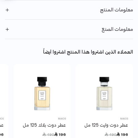
معلومات المنتج
معلومات الصنع
العملاء الذين اشتروا هذا المنتج اشتروا أيضاً
IOS
MAIOS
MAIOS
عطر دوت وايت 125 مل
عطر دوت بلاك 125 مل
عطر
Price reduced from
to
Price reduced from
to
96
 490
 196
 490
 196