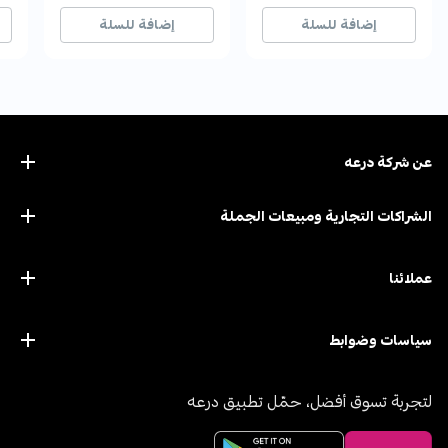
81+ بيع مؤخراً
81+ بيع مؤخراً
251+ بيع مؤخراً
251+ بيع مؤخراً
111+
111+
إضافة للسلة
إضافة للسلة
عن ﺷﺮﻛﺔ درﻋﻪ
الشراكات التجارية ومبيعات الجملة
عملائنا
سياسات وضوابط
لتجربة تسوق أفضل، حمّل تطبيق درعه