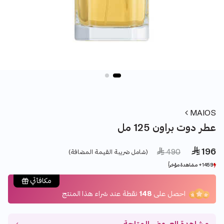
MAIOS
عطر دوت براون 125 مل
 196
Price reduced from
to
 490
(شامل ضريبة القيمة المضافة)
1459+ مشاهدة مؤخراً
1459+ مشاهدة مؤخراً
508+ بيع مؤخراً
508+ بيع مؤخراً
مكافآتي
احصل على
148
نقطة عند شراء هذا المنتج