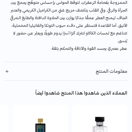
الممزوجة بفخامة الزعفران، لتوقظ الحواس بإحساس متوهّج يجمع بين
الجرأة والرقي. وفي القلب يتكشف مزيج غني من الكراميل الكريمي والعنبر
الجاف، ليمنح العطر عمقًا جذابًا يوازن بين الحلاوة الدافئة والطابع الشرقي
الأنيق. أما القاعدة فتستقر على دفء حبوب التونكا والفانيليا المخملية،
تتناغم مع لمسات الكاكاو لتترك أثرًا آسرًا يدوم طويلًا ويعبّر عن حضور لا
يُنسى.
عطر عصري يجسد القوة والأناقة والتحكم بثقة.
معلومات المنتج
العملاء الذين شاهدوا هذا المنتج شاهدوا أيضاً