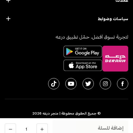
عملائنا
سياسات وضوابط
لتجربة تسوق أفضل، حمّل تطبيق درعه
© جميع الحقوق محفوظة | متجر درعه
2026
سجل تجاري 1010611077 - الرقم الضريبي 300055804900003
الكمية
إضافة للسلة
اﻟﻤﻤﻠﻜﺔ اﻟﻌﺮﺑﻴﺔ اﻟﺴﻌﻮدﻳﺔ
English