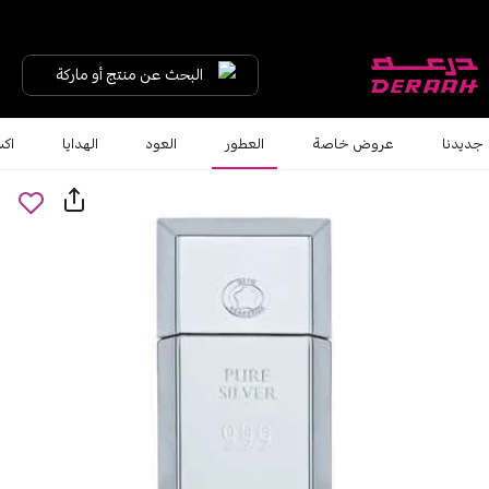
البحث عن منتج أو ماركة
جديدنا
عروض خاصة
العطور
العود
الهدايا
اكس