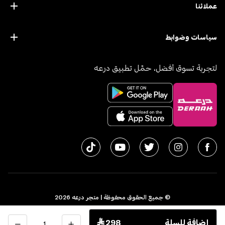
عملائنا
سياسات وضوابط
لتجربة تسوق أفضل، حمّل تطبيق درعه
© جميع الحقوق محفوظة | متجر درعه
2026
سجل تجاري 1010611077 - الرقم الضريبي 300055804900003
الكمية
إضافة للسلة
 298