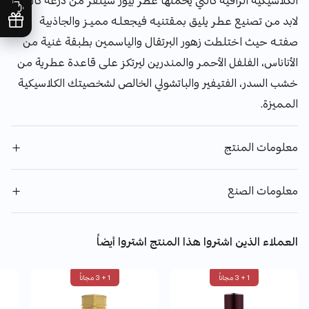
الكلاسيكية الراقية كالتي يحملها عطر بيور سيلفر من درعه كان
لابد من تصنيع عطر يليق بمقتنيـه فيجعـلــه مميــز والجاذبية
صفتـــه حيث اختلطت زهور البرتقال والياسمين بطبقة غنية من
الأناناس، الفلفل الأحمر والمندرين ليرتكز على قاعدة عطرية من
خشب السدر، الفتيفير والباتشولي الخالص لشخصيتك الكلاسيكية
المميزة.
معلومات المنتج
معلومات الصنع
العملاء الذين اشتروا هذا المنتج اشتروا أيضاً
1 + 3 مجاناً
1 + 3 مجاناً