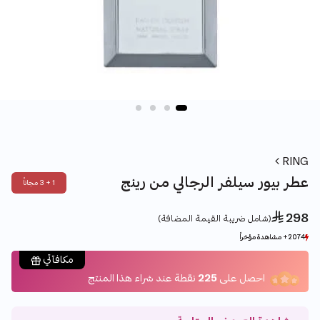
RING
عطر بيور سيلفر الرجالي من رينج
1 + 3 مجاناً
 298
(شامل ضريبة القيمة المضافة)
2074+ مشاهدة مؤخراً
2074+ مشاهدة مؤخراً
2710+ بيع مؤخراً
2710+ بيع مؤخراً
مكافآتي
احصل على
225
نقطة عند شراء هذا المنتج