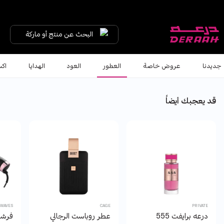
البحث عن منتج أو ماركة
جديدنا
عروض خاصة
العطور
العود
الهدايا
اكس
قد يعجبك أيضاً
WAVES
CAGE
PRIVATE
درعه برايفت 555
عطر روباست الرجالي
فرشاة 