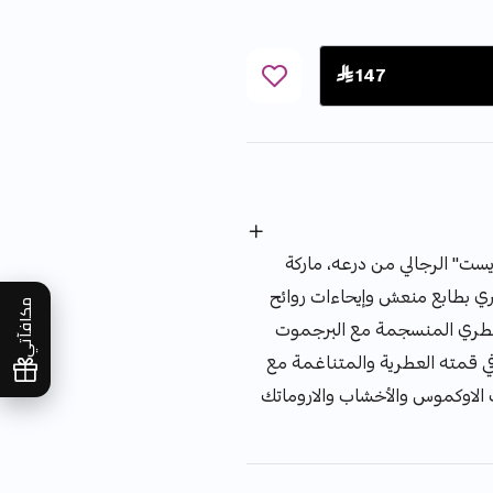
 147
" الرجالي من درعه، ماركة
 بطابع منعش وإيحاءات روائح
مكافآتي
العطري المنسجمة مع البرجموت
 في قمته العطرية والمتناغمة مع
 الاوكموس والأخشاب والاروماتك