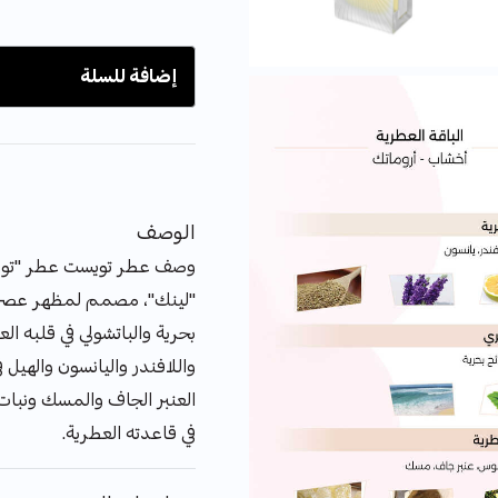
إضافة للسلة
الوصف
وصف عطر تويست عطر "تويست
"لينك"، مصمم لمظهر عصري
بحرية والباتشولي في قلبه 
واللافندر واليانسون والهيل
العنبر الجاف والمسك ونبات
في قاعدته العطرية.