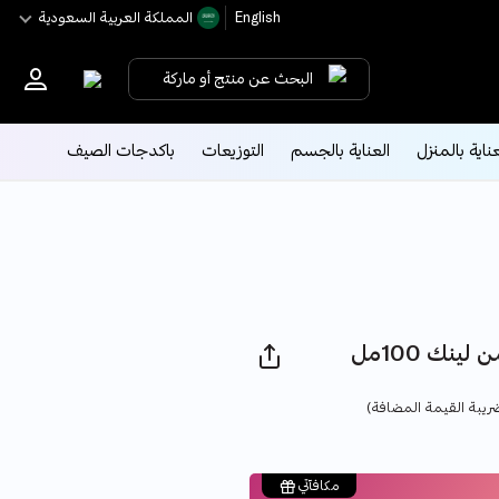
English
اﻟﻤﻤﻠﻜﺔ اﻟﻌﺮﺑﻴﺔ اﻟﺴﻌﻮدﻳﺔ
البحث عن منتج أو ماركة
عناية بالمنزل
العناية بالجسم
التوزيعات
باكدجات الصيف
نك 100مل
Pric
ريبة القيمة المضافة)
مكافآتي