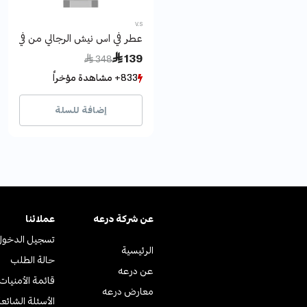
V.S
عطر في اس نيش الرجالي من في اس
Price reduced from
to
 139
 348
833+ مشاهدة مؤخراً
833+ مشاهدة مؤخراً
1483+ بيع مؤخراً
1483+ بيع مؤخراً
إضافة للسلة
عن ﺷﺮﻛﺔ درﻋﻪ
عملائنا
تسجيل الدخول
الرئيسية
حالة الطلب
عن درعه
قائمة الأمنيات
معارض درعه
الأسئلة الشائع