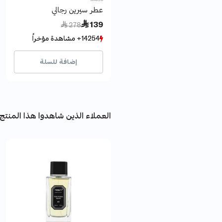
عطر سيرين رجالي
Price reduced from
to
 139
 278
14254+ مشاهدة مؤخراً
14254+ مشاهدة مؤخراً
9600+ بيع مؤخراً
9600+ بيع مؤخراً
إضافة للسلة
العملاء الذين شاهدوا هذا المنتج 