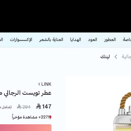
اصة
العطور
العود
الهدايا
العناية بالشعر
الإكسسوارات
ال
الية
لينك
LINK
عطر تويست الرجالي من لي
 147
e reduced from
to
 294
(شامل ض
2271+ مشاهدة مؤخراً
2271+ مشاهدة مؤخراً
1644+ بيع مؤخراً
1644+ بيع مؤخراً