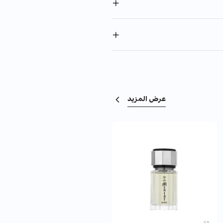
عرض المزيد
H2O
V.S