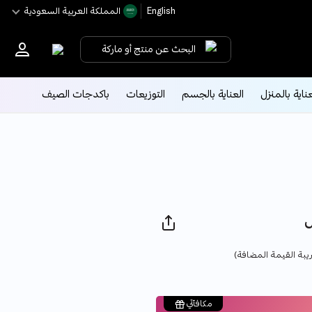
English
اﻟﻤﻤﻠﻜﺔ اﻟﻌﺮﺑﻴﺔ اﻟﺴﻌﻮدﻳﺔ
البحث عن منتج أو ماركة
عناية بالمنزل
العناية بالجسم
التوزيعات
باكدجات الصيف
Pri
يبة القيمة المضافة)
مكافآتي