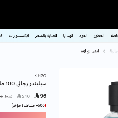
اصة
العطور
العود
الهدايا
العناية بالشعر
الإكسسوارات
ال
الية
اتش تو اوه
H2O
سبليندر رجالى 100 مل
 96
ce reduced from
to
 240
(شامل ضر
506+ مشاهدة مؤخراً
506+ مشاهدة مؤخراً
231+ بيع مؤخراً
231+ بيع مؤخراً