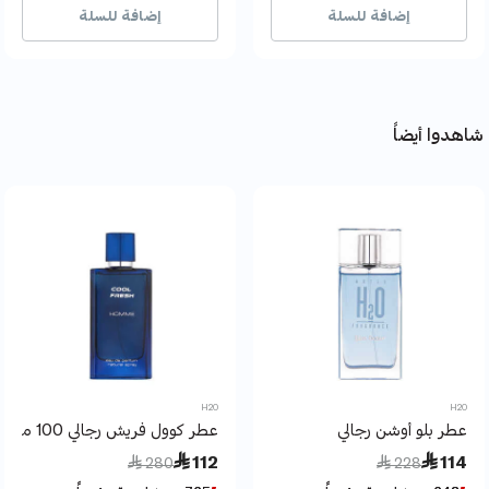
إضافة للسلة
إضافة للسلة
شاهدوا أيضاً
H2O
H2O
عطر بلو أوشن رجالي
عطر كوول فريش رجالي 100 مل
Price reduced from
to
Price reduced from
to
 112
 114
 280
 228