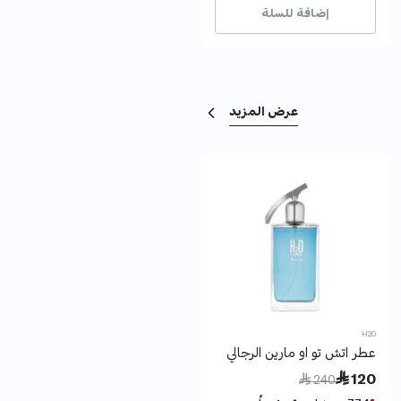
إضافة للسلة
إضافة للسلة
عرض المزيد
MAIOS
H2O
عطر اتش تو او مارين الرجالي
عطرمورال رجالى 100 مل
Price reduced from
to
Price reduced from
to
 83
 120
 208
 240