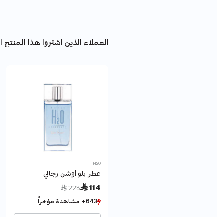
العملاء الذين اشتروا هذا المنتج اش
H2O
عطر بلو أوشن رجالي
Price reduced from
to
 114
 228
643+ مشاهدة مؤخراً
643+ مشاهدة مؤخراً
379+ بيع مؤخراً
379+ بيع مؤخراً