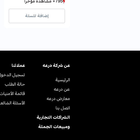
795+ مشاهدة مؤخراً
795+ مشاهدة مؤخراً
1762+ بيع مؤخراً
1762+ بيع مؤخراً
إضافة للسلة
عن ﺷﺮﻛﺔ درﻋﻪ
عملائنا
تسجيل الدخول
الرئيسية
حالة الطلب
عن درعه
قائمة الأمنيات
معارض درعه
الأسئلة الشائع
اتصل بنا
الشراكات التجارية
ومبيعات الجملة