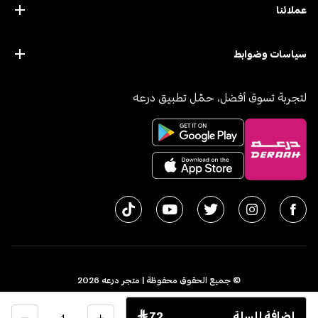
عملائنا
سياسات وضوابط
لتجربة تسوق أفضل، حمّل تطبيق درعه
© جميع الحقوق محفوظة | متجر درعه
2026
سجل تجاري 1010611077 - الرقم الضريبي 300055804900003
الكمية
إضافة للسلة
 72