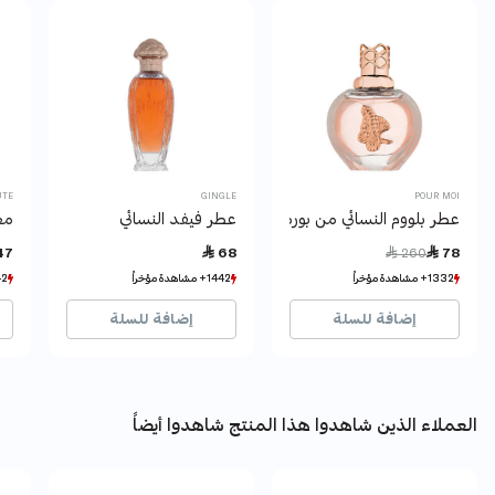
UTE
GINGLE
POUR MOI
عطر بلووم النسائي من بورموا
عطر فيفد النسائي
معط
Price reduced from
to
47
 68
 260
 78
1332+ مشاهدة مؤخراً
1332+ مشاهدة مؤخراً
1442+ مشاهدة مؤخراً
1442+ مشاهدة مؤخراً
42+ مشاهدة
42+ مشاهدة
1852+ بيع مؤخراً
1852+ بيع مؤخراً
1325+ بيع مؤخراً
1325+ بيع مؤخراً
24+ 
24+ 
إضافة للسلة
إضافة للسلة
العملاء الذين شاهدوا هذا المنتج شاهدوا أيضاً