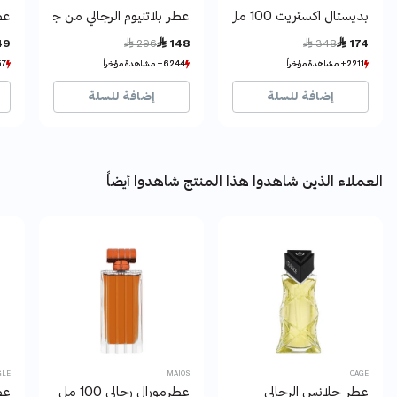
بديستال اكستريت 100 مل
عطر بلاتنيوم الرجالي من جنجل
عط
Price reduced from
to
Price reduced from
to
49
 296
 148
 348
 174
2211+ مشاهدة مؤخراً
2211+ مشاهدة مؤخراً
6244+ مشاهدة مؤخراً
6244+ مشاهدة مؤخراً
3257+ 
3257+ 
993+ بيع مؤخراً
993+ بيع مؤخراً
4483+ بيع مؤخراً
4483+ بيع مؤخراً
46
46
إضافة للسلة
إضافة للسلة
العملاء الذين شاهدوا هذا المنتج شاهدوا أيضاً
GLE
MAIOS
CAGE
عطر جلانس الرجالي
عطرمورال رجالى 100 مل
عط