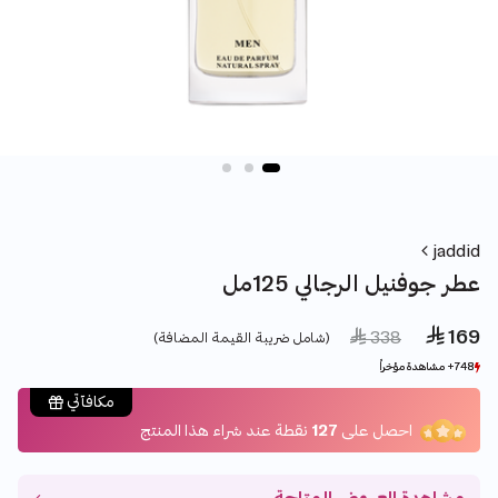
jaddid
عطر جوفنيل الرجالي 125مل
 169
Price reduced from
to
 338
(شامل ضريبة القيمة المضافة)
748+ مشاهدة مؤخراً
748+ مشاهدة مؤخراً
1348+ بيع مؤخراً
1348+ بيع مؤخراً
مكافآتي
احصل على
127
نقطة عند شراء هذا المنتج