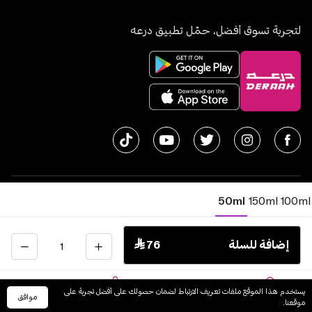
لتجربة تسوق أفضل، حمّل تطبيق درعه
50ml
150ml
100ml
© جميع الحقوق محفوظة | متجر درعه
2026
سجل تجاري 1010611077 - الرقم الضريبي 300055804900003
الكمية
إضافة للسلة
 76
اﻟﻤﻤﻠﻜﺔ اﻟﻌﺮﺑﻴﺔ اﻟﺴﻌﻮدﻳﺔ
English
يستخدم هذا الموقع ملفات تعريف الارتباط لضمان حصولك على أفضل تجربة على
موافق
الرئيسية
السلة
الفئات
حسابي
موقعنا.