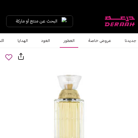
البحث عن منتج أو ماركة
جديدنا
عروض خاصة
العطور
العود
الهدايا
اكس