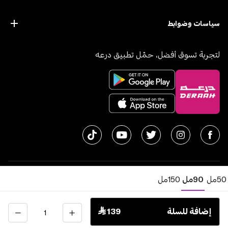
سياسات وضوابط
لتجربة تسوق أفضل، حمّل تطبيق درعه
50مل
90مل
150مل
© جميع الحقوق محفوظة | متجر درعه
2026
سجل تجاري 1010611077 - الرقم الضريبي 300055804900003
الكمية
إضافة للسلة
 139
اﻟﻤﻤﻠﻜﺔ اﻟﻌﺮﺑﻴﺔ اﻟﺴﻌﻮدﻳﺔ
English