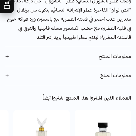
وصف عطر ناتشورال النسائي: عطر " ناتشورال " من درعه، ماركة
"اتش تو أو" الفاخرة عطر الإشراقة النسائي، يتكون من برتقال
مندرين عنب أحمر في قمته العطرية مع ياسمين ورد فواكه خوخ
في قلبه العطري مع خشب الكشمير مسك فانيليا والتوفي في
قاعدته العطرية؛ لينتج عطرا طبيعياً يزيد إشراقتك
معلومات المنتج
معلومات الصنع
العملاء الذين اشتروا هذا المنتج اشتروا أيضاً