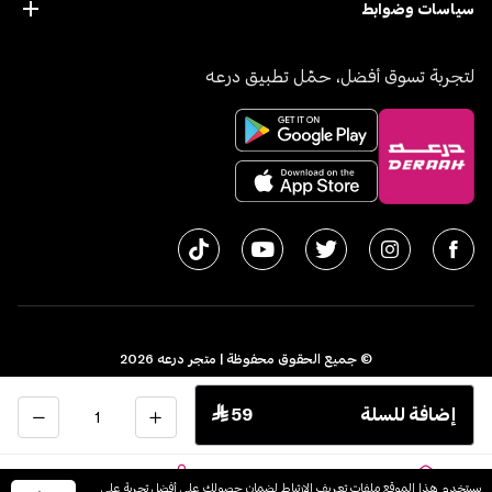
سياسات وضوابط
لتجربة تسوق أفضل، حمّل تطبيق درعه
© جميع الحقوق محفوظة | متجر درعه
2026
سجل تجاري 1010611077 - الرقم الضريبي 300055804900003
الكمية
إضافة للسلة
 59
اﻟﻤﻤﻠﻜﺔ اﻟﻌﺮﺑﻴﺔ اﻟﺴﻌﻮدﻳﺔ
English
يستخدم هذا الموقع ملفات تعريف الارتباط لضمان حصولك على أفضل تجربة على