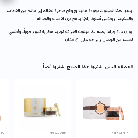
يتميز هذا المبثوث بجودة عالية وروائح فاخرة تنقلك إلى عالم من الفخامة
والسكينة، ويعكس أسلوبًا راقيًا يدمج بين الأصالة والحداثة.
بوزن 125 جرام، يقدم لك مبثوث العراقة تجربة عطرية تدوم طويلًا وتُضفي
لمسة من الجمال والراحة على أي مكان.
العملاء الذين اشتروا هذا المنتج اشتروا أيضاً
OUD
DERAAH OUD
DERAAH OUD