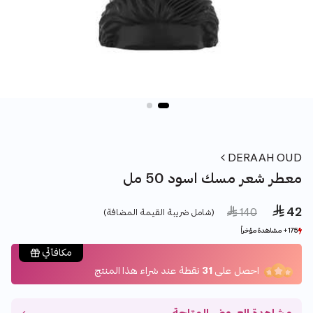
DERAAH OUD
معطر شعر مسك اسود 50 مل
 42
Price reduced from
to
 140
(شامل ضريبة القيمة المضافة)
175+ مشاهدة مؤخراً
175+ مشاهدة مؤخراً
83+ بيع مؤخراً
83+ بيع مؤخراً
مكافآتي
احصل على
31
نقطة عند شراء هذا المنتج