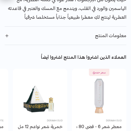
الياسمين والورد في القلب، ويندمج مع المسك والعنبر في قاعدته
العطرية لينتج لكِ معطرا طبيعياً جذاباً مستخلصا شرقياً
معلومات المنتج
العملاء الذين اشتروا هذا المنتج اشتروا أيضاً
سعر حصري
UTE
DERAAH OUD
DERAAH OUD
معطر شعر 6 - فضى 80 مل
خمرية شعر نواعم 12 مل
معط