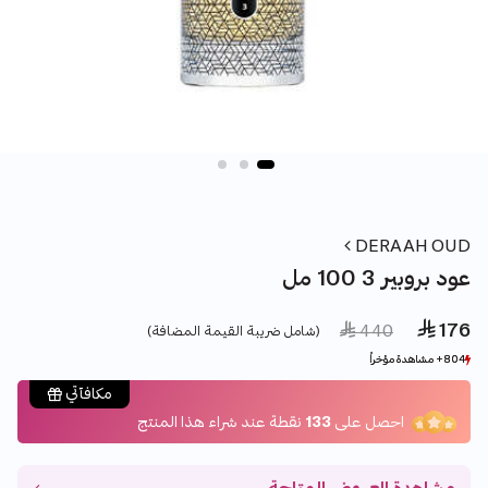
DERAAH OUD
عود بروبير 3 100 مل
 176
Price reduced from
to
 440
(شامل ضريبة القيمة المضافة)
804+ مشاهدة مؤخراً
804+ مشاهدة مؤخراً
1427+ بيع مؤخراً
1427+ بيع مؤخراً
مكافآتي
احصل على
133
نقطة عند شراء هذا المنتج