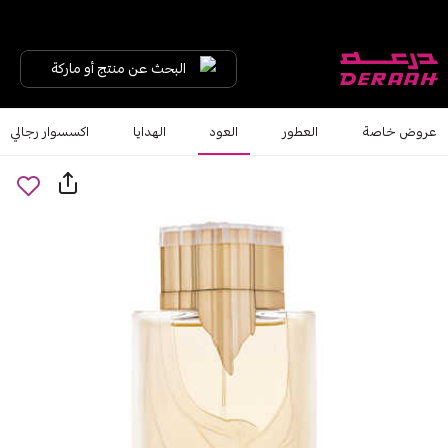
البحث عن منتج أو ماركة
عروض خاصة
العطور
العود
الهدايا
اكسسوار رجالي