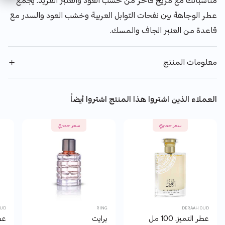
مناسباتك مع مزيج فاخر من خشب العود والعنبر الفريد. يجمع
عطر الوجاهة بين نفحات التوابل العربية وخشب العود والسدر مع
قاعدة من العنبر الجاف والمسك.
معلومات المنتج
العملاء الذين اشتروا هذا المنتج اشتروا أيضاً
سعر حصري
سعر حصري
OUD
RING
DERAAH OUD
عطر التميز. 100 مل
برايت
عطر