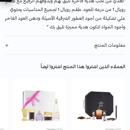
"أهدي من تحب هدية فاخرة تليق بهم وبذوقهم الرفيع مع طقم
رويال 1 من درعه للعود. طقم رويال 1 لجميع المناسبات يحتوي
علي تشكيلة من أجود العطور الشرقية الأصيلة ودهن العود الفاخر
وأجود المواد لتكون هدية مميزة تليق بك "
معلومات المنتج
العملاء الذين اشتروا هذا المنتج اشتروا أيضاً
OUD
DERAAH OUD
DERAAH OUD