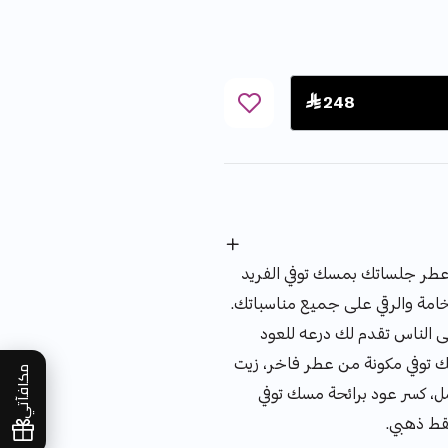
 248
ر جلساتك بمسك توفي الفريد
مة والرقي على جميع مناسباتك.
 الناس تقدم لك درعه للعود
توفي مكونة من عطر فاخر، زيت
مكافآتي
 توفي المركز بحجم ٦ مل، كسر عود برائحة مسك توفي
قط ذهبي.