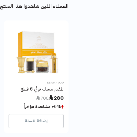
العملاء الذين شاهدوا هذا المنتج 
DERAAH OUD
طقم مسك توفي 6 قطع
Price reduced from
to
 280
 700
645+ مشاهدة مؤخراً
645+ مشاهدة مؤخراً
132+ بيع مؤخراً
132+ بيع مؤخراً
إضافة للسلة