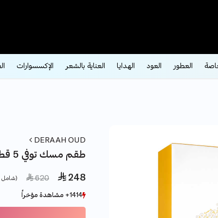
اصة
العطور
العود
الهدايا
العناية بالشعر
الإكسسوارات
ال
DERAAH OUD
طقم مسك توفي 5 قطع
 248
e reduced from
to
 620
(شامل ض
1414+ مشاهدة مؤخراً
1414+ مشاهدة مؤخراً
241+ بيع مؤخراً
241+ بيع مؤخراً