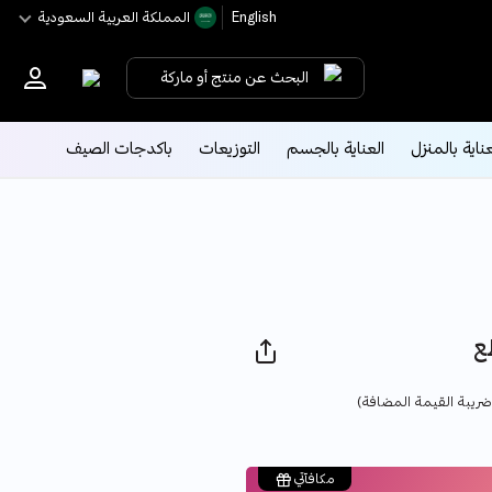
English
اﻟﻤﻤﻠﻜﺔ اﻟﻌﺮﺑﻴﺔ اﻟﺴﻌﻮدﻳﺔ
البحث عن منتج أو ماركة
عناية بالمنزل
العناية بالجسم
التوزيعات
باكدجات الصيف
Pric
ريبة القيمة المضافة)
مكافآتي